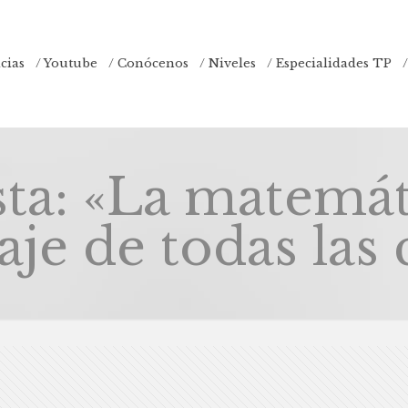
icias
/ Youtube
/ Conócenos
/ Niveles
/ Especialidades TP
sta: «La matemáti
aje de todas las 