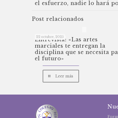
el esfuerzo, nadie lo hará p
Post relacionados
22 octubre, 2025
Entrevista: «Las artes
marciales te entregan la
disciplina que se necesita p
el futuro»
Leer más
Nue
Form