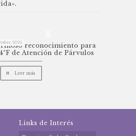
vida».
ctubre, 2025
rmoso reconocimiento para
 4°F de Atención de Párvulos
Leer más
Links de Interés