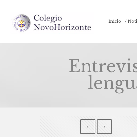
Inicio
/ Not
Entrevi
lengu