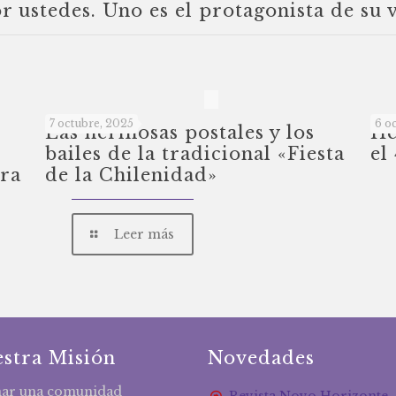
or ustedes. Uno es el protagonista de su 
7 octubre, 2025
6 o
Las hermosas postales y los
He
bailes de la tradicional «Fiesta
el
ara
de la Chilenidad»
Leer más
stra Misión
Novedades
ar una comunidad